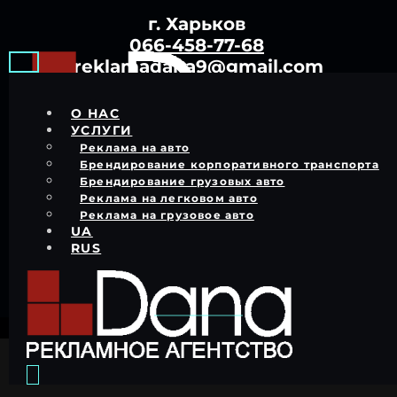
Перейти
г. Харьков
к
содержимому
066-458-77-68
reklamadana9@gmail.com
О НАС
УСЛУГИ
Реклама на авто
Брендирование корпоративного транспорта
Брендирование грузовых авто
Реклама на легковом авто
Оклейка авто
Реклама на грузовое авто
UA
виниловой пленкой
RUS