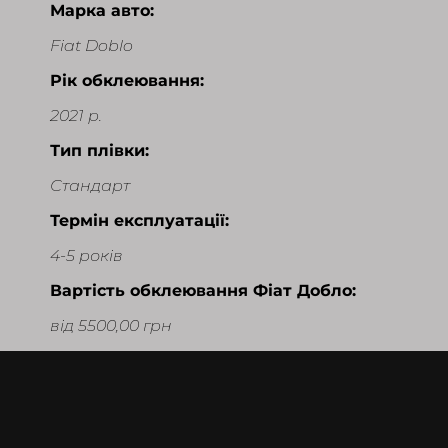
Марка авто:
Fiat Doblo
Рік обклеювання:
2021 р.
Тип плівки:
Стандарт
Термін експлуатації:
4-5 років
Вартість обклеювання Фіат Добло:
від 5500,00 грн